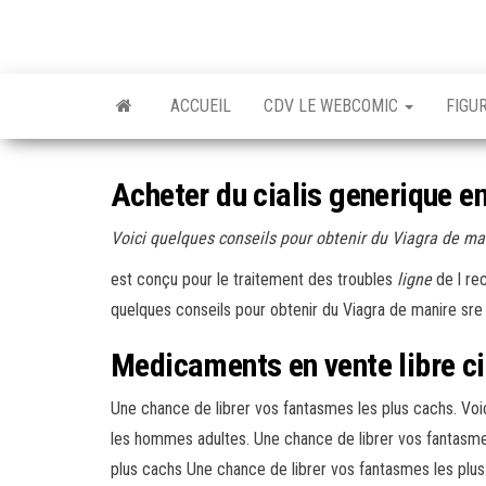
Skip
to
the
content
ACCUEIL
CDV LE WEBCOMIC
FIGU
Acheter du cialis generique en
Voici quelques conseils pour
obtenir du
Viagra de ma
est
conçu pour le traitement des
troubles
ligne
de l re
quelques conseils pour obtenir du Viagra de manire sre e
Medicaments en vente libre ci
Une chance de librer vos fantasmes les plus cachs. Voic
les hommes adultes. Une chance de librer vos fantasmes
plus cachs Une chance de librer vos fantasmes les plus.